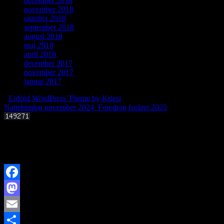
december 2018
november 2018
oktober 2018
september 2018
august 2018
maj 2018
april 2018
december 2017
november 2017
januar 2017
-
Enfold WordPress Theme by Kriesi
Nattehimlen november 2024
Foredrag foråret 2025
Offentligt foredrag 3. september 2025 kl. 19.00
Kan livets molekylære byggesten dannes i det interstellare rum?
Facebook
Mastodon
Email