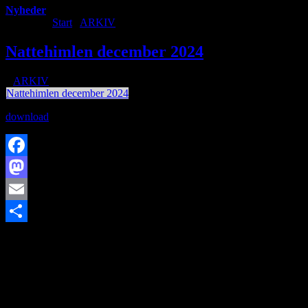
Nyheder
Du er her:
Start
/
ARKIV
/
Nattehimlen december 2024
Nattehimlen december 2024
/
i
ARKIV
/
af
Nattehimlen december 2024
download
Facebook
Mastodon
Email
https://www.brorfelde.eu/wp-content/uploads/2018/10/stjerneskud-
Share
1-e1609597391209.jpg
156
200
http://www.brorfelde.eu/wp-
content/uploads/2017/11/bav-favicon.png
2024-12-04
10:39:25
2025-01-05 15:06:28
Nattehimlen december 2024
SØG