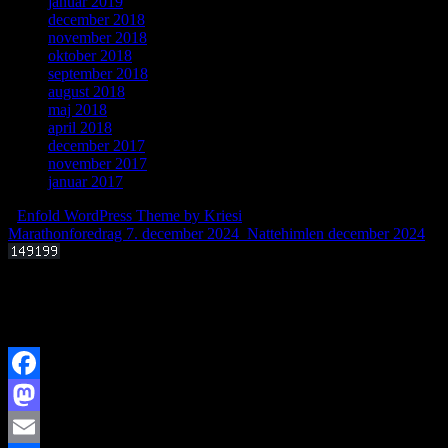
januar 2019
december 2018
november 2018
oktober 2018
september 2018
august 2018
maj 2018
april 2018
december 2017
november 2017
januar 2017
-
Enfold WordPress Theme by Kriesi
Marathonforedrag 7. december 2024
Nattehimlen december 2024
Offentligt foredrag 3. september 2025 kl. 19.00
Kan livets molekylære byggesten dannes i det interstellare rum?
Facebook
Mastodon