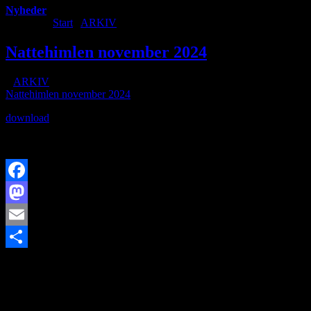
Nyheder
Du er her:
Start
/
ARKIV
/
Nattehimlen november 2024
Nattehimlen november 2024
/
i
ARKIV
/
af
Nattehimlen november 2024
download
Facebook
Mastodon
Email
https://www.brorfelde.eu/wp-content/uploads/2018/10/stjerneskud-
Share
1-e1609597391209.jpg
156
200
http://www.brorfelde.eu/wp-
content/uploads/2017/11/bav-favicon.png
2024-11-01
22:12:44
2024-12-04 10:40:06
Nattehimlen november 2024