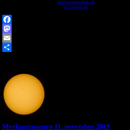
Michael Quaade,
4032 3553
,
mq@astronomisk.dk
Sofie Clauson-Kaas,
2133 6209
,
socla@nst.dk
Facebook
Mastodon
Email
https://www.brorfelde.eu/wp-content/uploads/2019/09/Oktober-
Share
andre-arrangementer.jpg
168
299
http://www.brorfelde.eu/wp-
content/uploads/2017/11/bav-favicon.png
2019-08-02
23:21:21
2019-11-03 10:44:54
Andre arrangementer
Merkurpassagen 11. november 2019