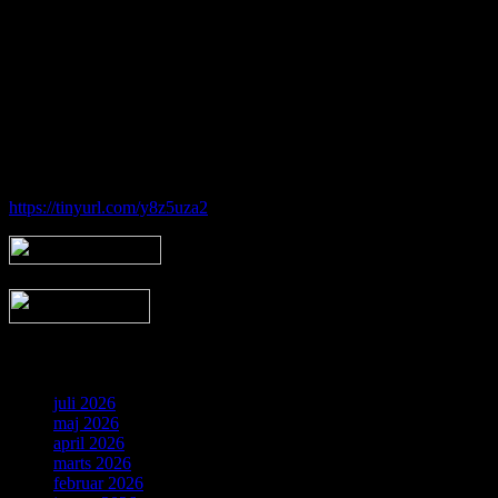
Foreningen tilbyder en bred vifte af aktiviteter indenfor det
astronomiske felt. Har du interessen, men synes du at mangle viden,
tilbyder foreningen også forskellige begynderhold.
Hos Brorfelde Astronomiske Vennekreds vil der altid være nogen til
at tage godt imod dig - uanset om du er erfaren eller nybegynder.
Følg vores gruppe på facebook:
https://tinyurl.com/y8z5uza2
Arkiv
juli 2026
maj 2026
april 2026
marts 2026
februar 2026