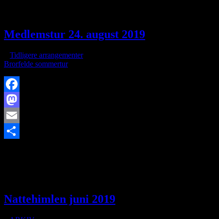
20:53:15
2019-07-04 10:35:04
Møder onsdage i juni 2019
Medlemstur 24. august 2019
/
i
Tidligere arrangementer
/
af
Brorfelde sommertur
Facebook
Mastodon
Email
https://www.brorfelde.eu/wp-content/uploads/2019/06/sommertur-
Share
e1661546432609.png
150
150
http://www.brorfelde.eu/wp-
content/uploads/2017/11/bav-favicon.png
2019-06-02
20:50:25
2019-08-26 20:42:44
Medlemstur 24. august 2019
Nattehimlen juni 2019