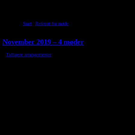
Archive for year: 2019
Du er her:
Start
/
Referatt fra møde
/
2019
November 2019 – 4 møder
/
i
Tidligere arrangementer
/
af
Onsdag den 6. november – studiekreds
Kommunikationstider for radiosignaler
Hvad er et radiosignal?
Hvordan, og hvor hurtigt udbredes det?
Hvad kan reducere udbredelseshastigheden?
Eksempler på kommunikationstider til forskellige destinationer.
Bent Pedersen
Mandag den 11. november – Merkurpassage
Merkur passerer ind foran Solen. Arrangementet
afvikles i tidsrummet 13.00 – 16.00. Mulighed
for at se fænomenet i kikkert.