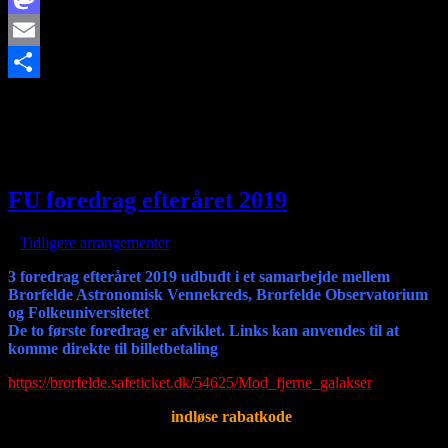
Mastodon
Email
https://www.brorfelde.eu/wp-content/uploads/2019/09/Oktober1.jpg
Share
168
299
http://www.brorfelde.eu/wp-content/uploads/2017/11/bav-
favicon.png
2019-08-03 15:06:58
2019-11-03 10:43:20
Oktober
2019 - 4 møder
FU foredrag efteråret 2019
/
i
Tidligere arrangementer
/
af
3 foredrag efteråret 2019 udbudt i et samarbejde mellem
Brorfelde Astronomisk Vennekreds, Brorfelde Observatorium
og Folkeuniversitetet
De to første foredrag er afviklet. Links kan anvendes til at
komme direkte til billetbetaling
https://brorfelde.safeticket.dk/54625/Mod_fjerne_galakser
Er du medlem, så husk at
indløse rabatkode