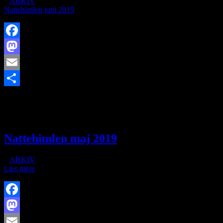
/
i
ARKIV
/
af
Nattehimlen juni 2019
Facebook
Mastodon
Email
https://www.brorfelde.eu/wp-content/uploads/2017/12/darkenergy-
Share
1.jpg
800
800
http://www.brorfelde.eu/wp-
content/uploads/2017/11/bav-favicon.png
2019-06-02
20:05:19
2019-07-04 10:36:23
Nattehimlen juni 2019
Nattehimlen maj 2019
/
i
ARKIV
/
af
Læs mere
Facebook
Mastodon