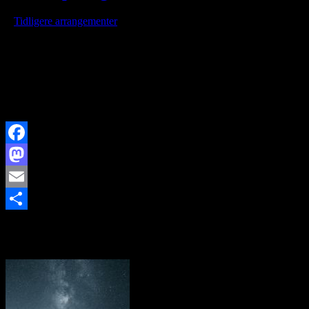
/
i
Tidligere arrangementer
/
af
Offentligt foreningsarrangement i tidsrummet 12.00 – 16.00.
Arrangementet er gratis. Tag din nabo med.
Illustrationer udarbejdet af Bjørn Franck Jørgensen
Facebook
Mastodon
Email
https://www.brorfelde.eu/wp-content/uploads/2019/11/Merkur-
Share
billede.jpg
148
150
http://www.brorfelde.eu/wp-
content/uploads/2017/11/bav-favicon.png
2019-08-02
11:22:51
2019-12-02 18:55:51
Merkurpassagen 11. november 2019