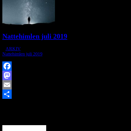
Nattehimlen juli 2019
/
i
ARKIV
/
af
Nattehimlen juli 2019
Facebook
Mastodon
Email
https://www.brorfelde.eu/wp-
Share
content/uploads/2018/09/grundlæggende-astronomi.jpg
159
280
http://www.brorfelde.eu/wp-content/uploads/2017/11/bav-
favicon.png
2019-07-04 10:39:28
2019-08-04 11:15:14
Nattehimlen
juli 2019