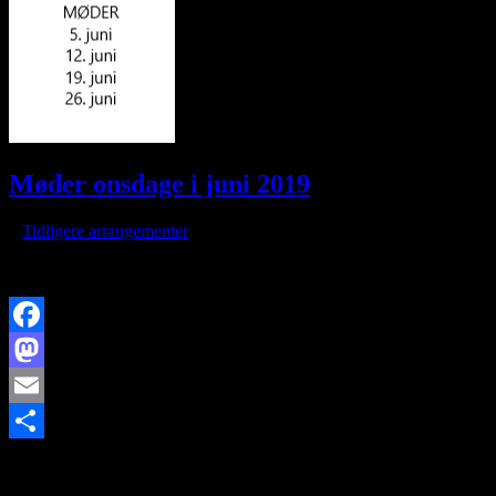
Møder onsdage i juni 2019
/
i
Tidligere arrangementer
/
af
Der er ingen dagsorden for møderne.
Facebook
Mastodon
Email
https://www.brorfelde.eu/wp-content/uploads/2019/06/møder-i-
Share
juni.png
149
150
http://www.brorfelde.eu/wp-
content/uploads/2017/11/bav-favicon.png
2019-06-02