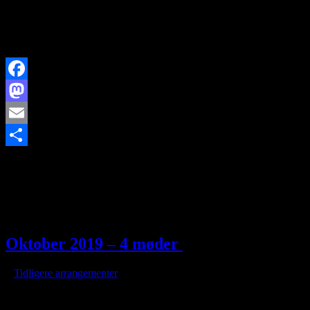
Facebook
Mastodon
Email
https://www.brorfelde.eu/wp-
Share
content/uploads/2019/10/NOVEMBER.jpg
168
299
http://www.brorfelde.eu/wp-content/uploads/2017/11/bav-
favicon.png
2019-08-04 09:50:58
2019-12-02 18:54:27
November
2019 - 4 møder
Oktober 2019 – 4 møder
/
i
Tidligere arrangementer
/
af
Onsdag den 2. oktober 2019